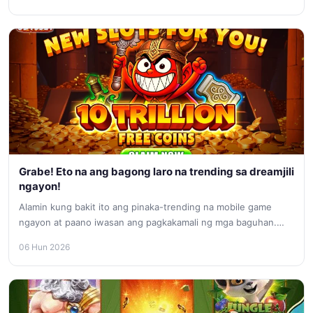
Grabe! Eto na ang bagong laro na trending sa dreamjili
ngayon!
Alamin kung bakit ito ang pinaka-trending na mobile game
ngayon at paano iwasan ang pagkakamali ng mga baguhan.
Download na...
06 Hun 2026