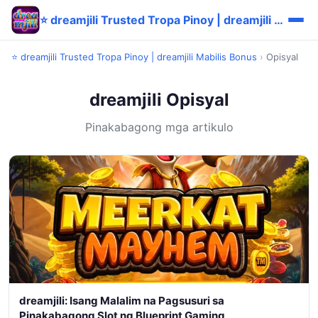
⭐ dreamjili Trusted Tropa Pinoy | dreamjili Mabilis Bonus
⭐ dreamjili Trusted Tropa Pinoy | dreamjili Mabilis Bonus
›
Opisyal
dreamjili Opisyal
Pinakabagong mga artikulo
dreamjili: Isang Malalim na Pagsusuri sa
Pinakabagong Slot ng Blueprint Gaming